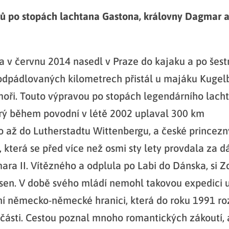
rů po stopách lachtana Gastona, královny Dagmar
 v červnu 2014 nasedl v Praze do kajaku a po šest
odpádlovaných kilometrech přistál u majáku Kugel
oři. Touto výpravou po stopách legendárního lach
rý během povodní v létě 2002 uplaval 300 km
o až do Lutherstadtu Wittenbergu, a české princez
 která se před více než osmi sty lety provdala za 
ara II. Vítězného a odplula po Labi do Dánska, si 
 sen. V době svého mládí nemohl takovou expedici 
ní německo-německé hranici, která do roku 1991 r
části. Cestou poznal mnoho romantických zákoutí, a