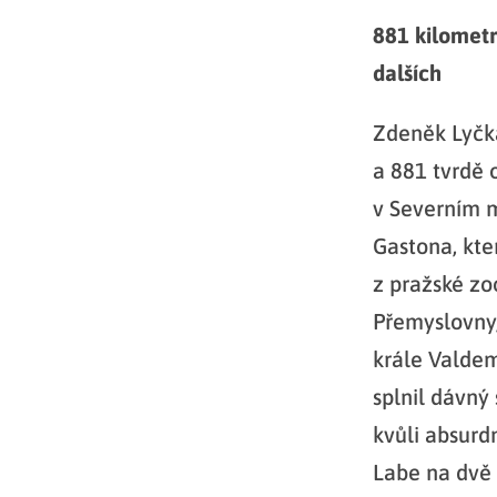
881 kilomet
dalších
Zdeněk Lyčka
a 881 tvrdě 
v Severním m
Gastona, kte
z pražské zo
Přemyslovny,
krále Valdem
splnil dávný
kvůli absurd
Labe na dvě 