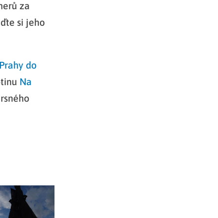
nerů za
ďte si jeho
 Prahy do
otinu
Na
drsného