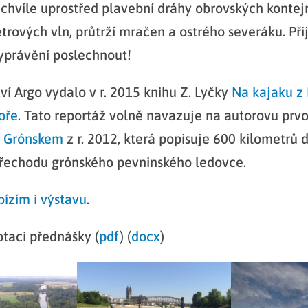
hvíle uprostřed plavební dráhy obrovských kontej
trových vln, průtrží mračen a ostrého severáku. Přij
yprávění poslechnout!
ví Argo vydalo v r. 2015 knihu Z. Lyčky
Na kajaku z
oře
. Tato reportáž volně navazuje na autorovu prv
č Grónskem
z r. 2012, která popisuje 600 kilometrů 
přechodu grónského pevninského ledovce.
ízím i výstavu
.
taci přednášky (
pdf
) (
docx
)