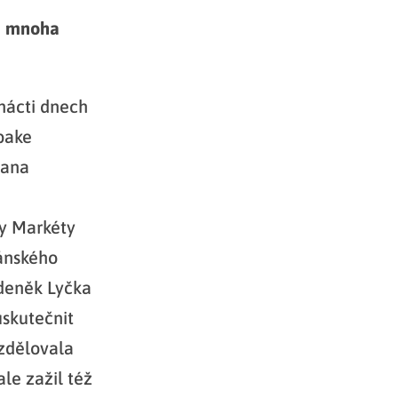
 a mnoha
nácti dnech
bake
tana
ny Markéty
dánského
Zdeněk Lyčka
uskutečnit
ozdělovala
le zažil též