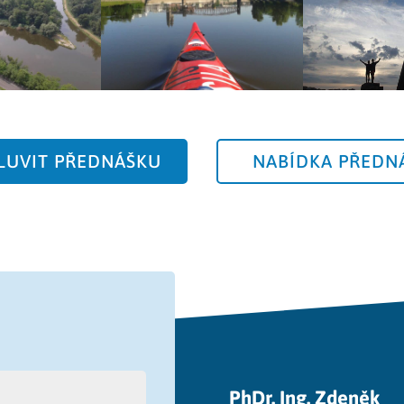
UVIT PŘEDNÁŠKU
NABÍDKA PŘEDN
PhDr. Ing. Zdeněk