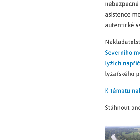
nebezpečné c
asistence me
autentické v
Nakladatelst
Severního m
lyžích napří
lyžařského 
K tématu nab
Stáhnout ano