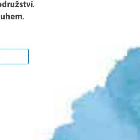
družství
.
kruhem
.
M