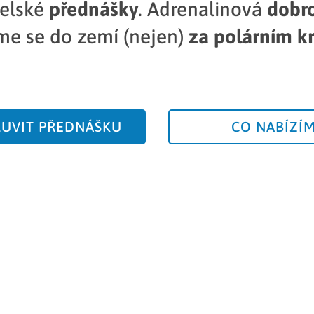
telské
přednášky
. Adrenalinová
dobro
me se do zemí (nejen)
za polárním 
UVIT PŘEDNÁŠKU
CO NABÍZÍ