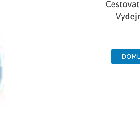
Cestova
Vydej
DOML