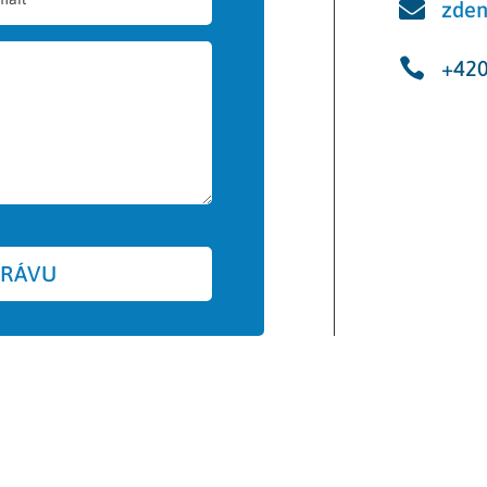

zden

+420
PRÁVU