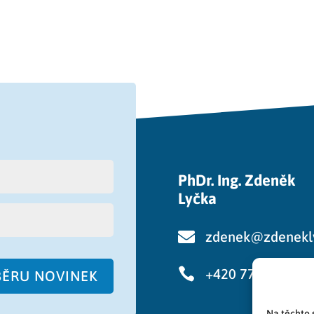
PhDr. Ing. Zdeněk
Lyčka

zdenek@zdenekl

+420 776 750 48
DBĚRU NOVINEK
Na těchto 