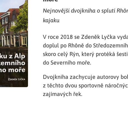
Nejnovější dvojkniha o splutí Rh
kajaku
V roce 2018 se Zdeněk Lyčka vyda
doplul po Rhôně do Středozemního
skoro celý Rýn, který protéká šes
do Severního moře.
Dvojkniha zachycuje autorovy boh
z těchto dvou sportovně náročnýc
zajímavých řek.