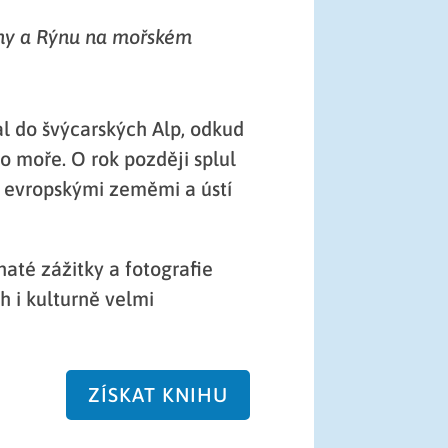
ôny a Rýnu na mořském
l do švýcarských Alp, odkud
 moře. O rok později splul
ti evropskými zeměmi a ústí
até zážitky a fotografie
h i kulturně velmi
ZÍSKAT KNIHU