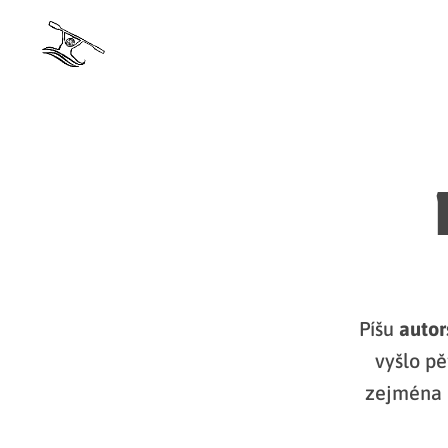
Píšu
autor
vyšlo pě
zejména n