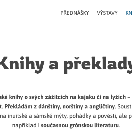
PŘEDNÁŠKY
VÝSTAVY
KN
Knihy a překlad
ské knihy o svých zážitcích na kajaku či na lyžích
– 
t.
Překládám z dánštiny, norštiny a angličtiny
. Sous
a inuitské a sámské mýty, pohádky a pověsti, ale
například i
současnou grónskou literaturu
.