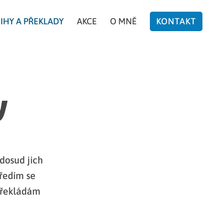
IHY A PŘEKLADY
AKCE
O MNĚ
KONTAKT
y
dosud jich
tředím se
 překládám