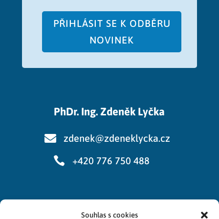
PŘIHLÁSIT SE K ODBĚRU
NOVINEK
PhDr. Ing. Zdeněk Lyčka

zdenek@zdeneklycka.cz

+420 776 750 488
Cookies
Souhlas s cookies