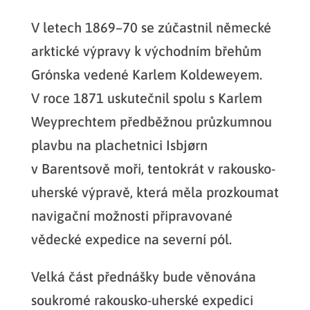
V letech 1869–70 se zúčastnil německé
arktické výpravy k východním břehům
Grónska vedené Karlem Koldeweyem.
V roce 1871 uskutečnil spolu s Karlem
Weyprechtem předběžnou průzkumnou
plavbu na plachetnici Isbjørn
v Barentsově moři, tentokrát v rakousko-
uherské výpravě, která měla prozkoumat
navigační možnosti připravované
vědecké expedice na severní pól.
Velká část přednášky bude věnována
soukromé rakousko-uherské expedici