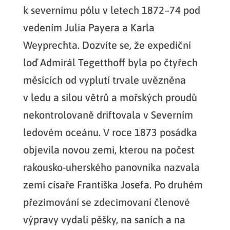
k severnímu pólu v letech 1872–74 pod
vedením Julia Payera a Karla
Weyprechta. Dozvíte se, že expediční
loď Admirál Tegetthoff byla po čtyřech
měsících od vyplutí trvale uvězněna
v ledu a silou větrů a mořských proudů
nekontrolovaně driftovala v Severním
ledovém oceánu. V roce 1873 posádka
objevila novou zemi, kterou na počest
rakousko-uherského panovníka nazvala
zemí císaře Františka Josefa. Po druhém
přezimování se zdecimovaní členové
výpravy vydali pěšky, na saních a na