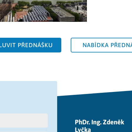
UVIT PŘEDNÁŠKU
NABÍDKA PŘEDN
PhDr. Ing. Zdeněk
Lyčka