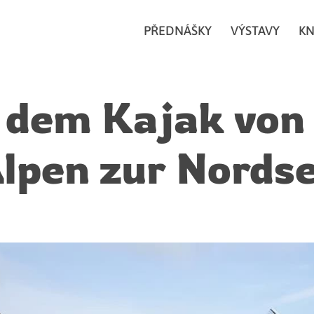
PŘEDNÁŠKY
VÝSTAVY
KN
 dem Kajak von
lpen zur Nords