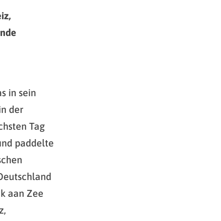
iz,
ande
s in sein
in der
chsten Tag
und paddelte
schen
 Deutschland
jk aan Zee
z,