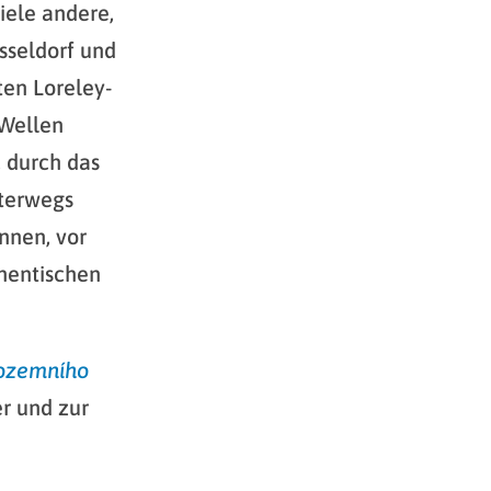
iele andere,
sseldorf und
ten Loreley-
 Wellen
 durch das
nterwegs
ennen, vor
thentischen
dozemního
r und zur