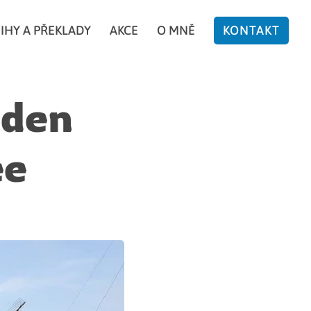
IHY A PŘEKLADY
AKCE
O MNĚ
KONTAKT
 den
ee