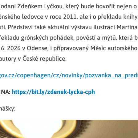
Kodani Zdeňkem Lyčkou, který bude hovořit nejen 
nského ledovce v roce 2011, ale i o překladu knih
i. Představí také aktuální výstavu ilustrací Martina
ekladu grónských pohádek, pověstí a mýtů, která 
 6. 2026 v Odense, i připravovaný Měsíc autorského
autory v České republice.
.gov.cz/copenhagen/cz/novinky/pozvanka_na_pre
 NA:
https://bit.ly/zdenek-lycka-cph
nášky: