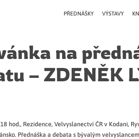
PŘEDNÁŠKY
VÝSTAVY
KN
vánka na předn
batu – ZDENĚK 
18 hod., Rezidence, Velvyslanectví ČR v Kodani, Ry
Dánsko. Přednáška a debata s bývalým velvyslance