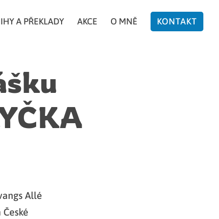
IHY A PŘEKLADY
AKCE
O MNĚ
KONTAKT
ášku
LYČKA
vangs Allé
m České