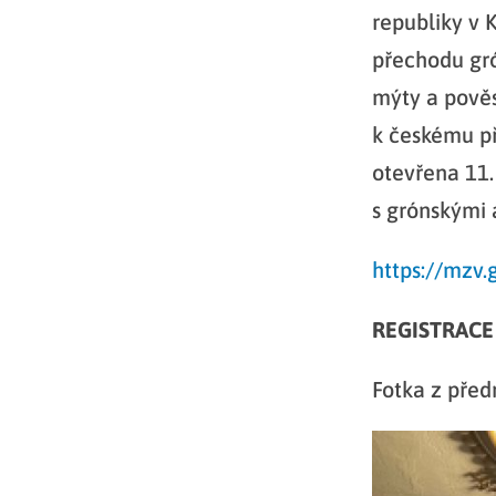
republiky v 
přechodu gró
mýty a pověst
k českému př
otevřena 11.
s grónskými 
https://mzv
REGISTRACE
Fotka z před