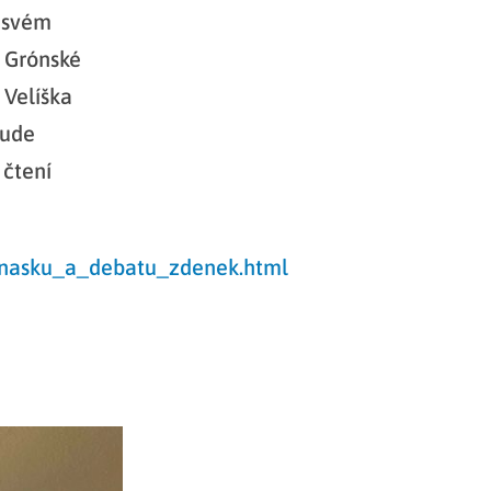
o svém
y Grónské
 Velíška
bude
 čtení
dnasku_a_debatu_zdenek.html