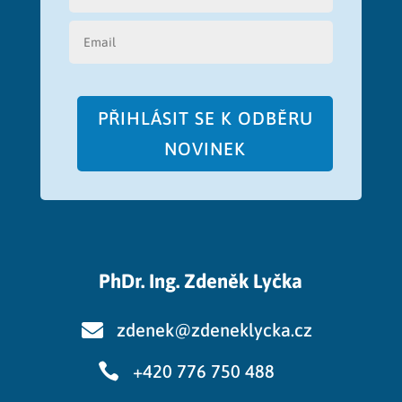
PŘIHLÁSIT SE K ODBĚRU
NOVINEK
PhDr. Ing. Zdeněk Lyčka

zdenek@zdeneklycka.cz

+420 776 750 488