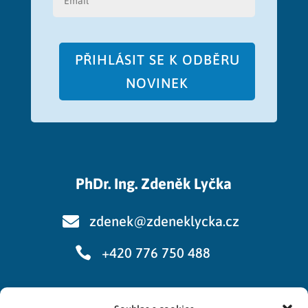
PŘIHLÁSIT SE K ODBĚRU
NOVINEK
PhDr. Ing. Zdeněk Lyčka

zdenek@zdeneklycka.cz

+420 776 750 488