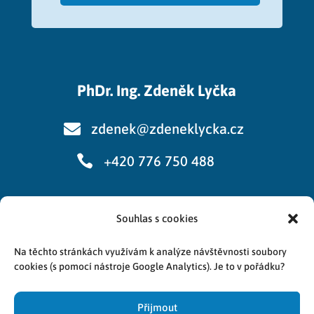
PhDr. Ing. Zdeněk Lyčka

zdenek@zdeneklycka.cz

+420 776 750 488
Souhlas s cookies
Cookies
Na těchto stránkách využívám k analýze návštěvnosti soubory
Zpracování osobních údajů
cookies (s pomocí nástroje Google Analytics). Je to v pořádku?
Přijmout