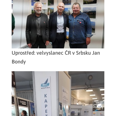
Uprostřed: velvyslanec ČR v Srbsku Jan
Bondy