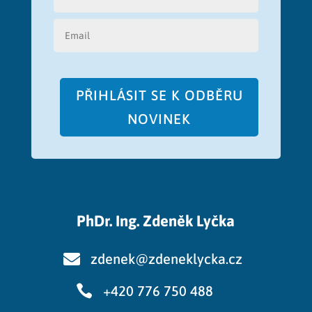
PŘIHLÁSIT SE K ODBĚRU
NOVINEK
PhDr. Ing. Zdeněk Lyčka

zdenek@zdeneklycka.cz

+420 776 750 488