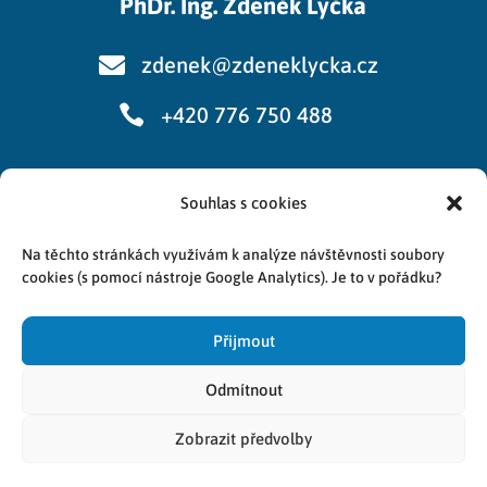
PhDr. Ing. Zdeněk Lyčka

zdenek@zdeneklycka.cz

+420 776 750 488
Souhlas s cookies
Cookies
Na těchto stránkách využívám k analýze návštěvnosti soubory
Zpracování osobních údajů
cookies (s pomocí nástroje Google Analytics). Je to v pořádku?
Přijmout
Odmítnout
Obsah © Zdeněk Lyčka 2023
Zobrazit předvolby
Vytvořila
Barbora Růžičková