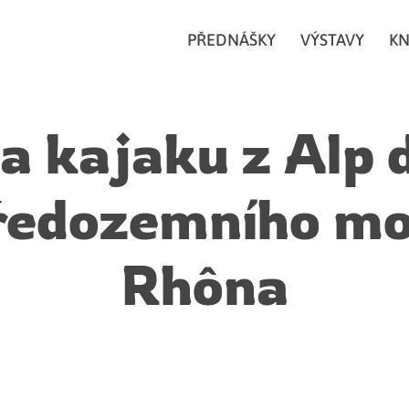
PŘEDNÁŠKY
VÝSTAVY
KN
a kajaku z Alp 
ředozemního mo
Rhôna