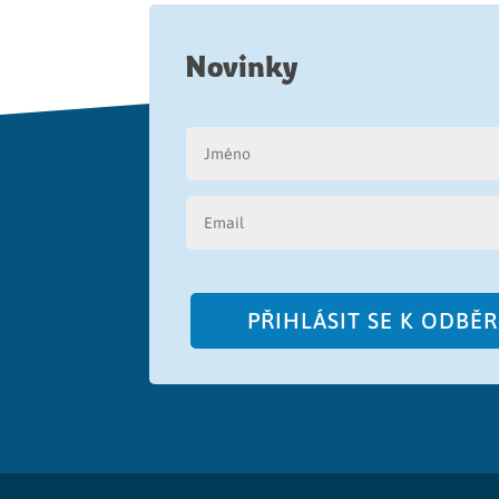
Novinky
PŘIHLÁSIT SE K ODBĚ