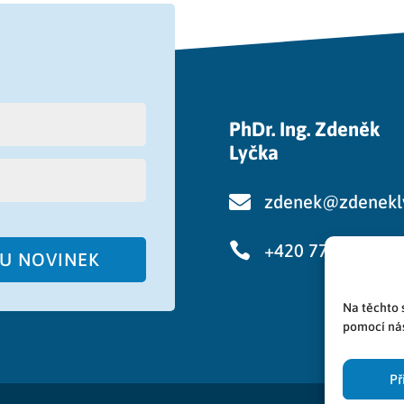
PhDr. Ing. Zdeněk
Lyčka

zdenek@zdenekl

+420 776 750 48
RU NOVINEK
Na těchto 
pomocí nás
Př