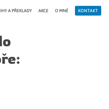
IHY A PŘEKLADY
AKCE
O MNĚ
KONTAKT
do
ře: