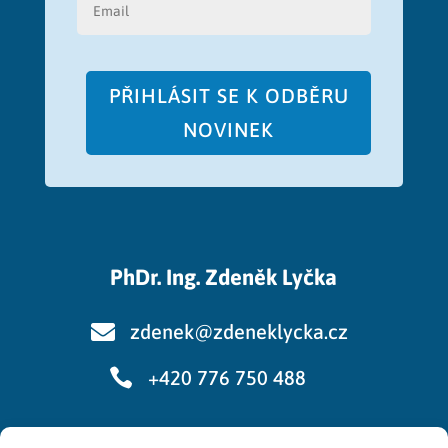
PŘIHLÁSIT SE K ODBĚRU
NOVINEK
PhDr. Ing. Zdeněk Lyčka

zdenek@zdeneklycka.cz

+420 776 750 488