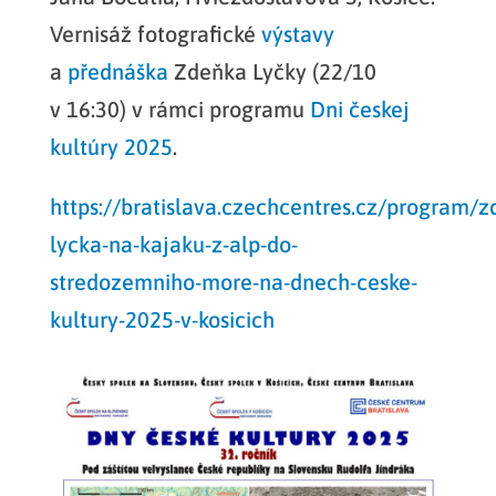
Vernisáž fotografické
výstavy
a
přednáška
Zdeňka Lyčky (22/10
v 16:30) v rámci programu
Dni českej
kultúry 2025
.
https://bratislava.czechcentres.cz/program/z
lycka-na-kajaku-z-alp-do-
stredozemniho-more-na-dnech-ceske-
kultury-2025-v-kosicich