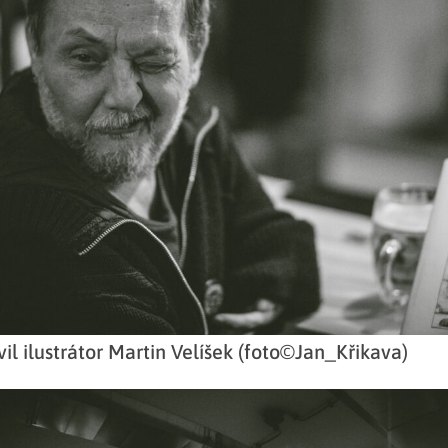
il ilustrátor Martin Velíšek (foto©Jan_Křikava)