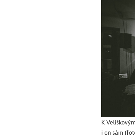
K Velíškovým
i on sám (fo