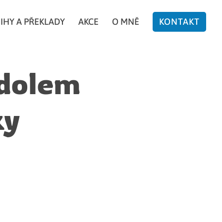
IHY A PŘEKLADY
AKCE
O MNĚ
KONTAKT
rdolem
ky