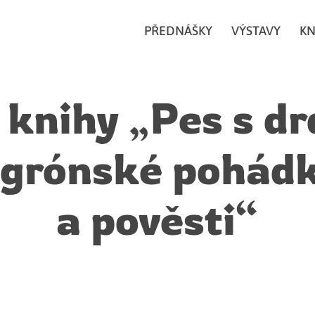
PŘEDNÁŠKY
VÝSTAVY
KN
 knihy „Pes s d
 grónské pohád
a pověsti“