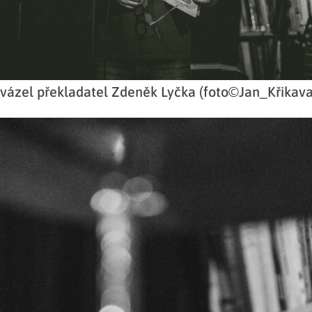
vázel překladatel Zdeněk Lyčka (foto©Jan_Křikava