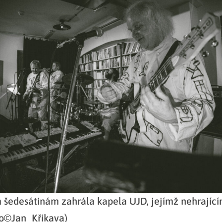
 šedesátinám zahrála kapela UJD, jejímž nehrajíc
to©Jan_Křikava)