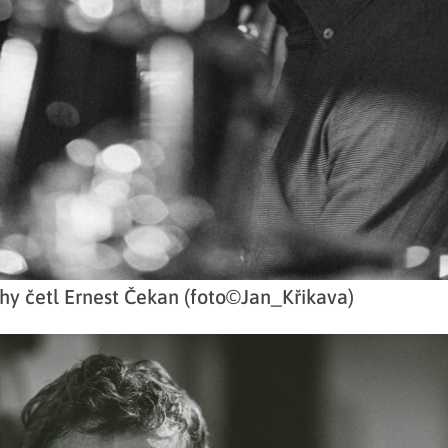
hy četl Ernest Čekan (foto©Jan_Křikava)