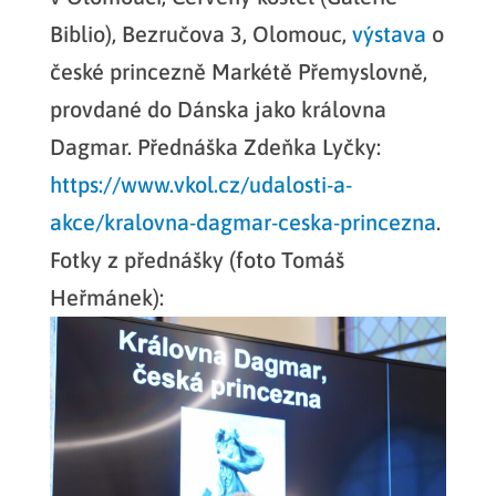
Biblio), Bezručova 3, Olomouc,
výstava
o
české princezně Markétě Přemyslovně,
provdané do Dánska jako královna
Dagmar. Přednáška Zdeňka Lyčky:
https://www.vkol.cz/udalosti-a-
akce/kralovna-dagmar-ceska-princezna
.
Fotky z přednášky (foto Tomáš
Heřmánek):