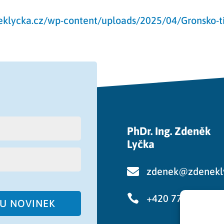
eklycka.cz/wp-content/uploads/2025/04/Gronsko-ti
PhDr. Ing. Zdeněk
Lyčka

zdenek@zdenekl

+420 776 750 48
RU NOVINEK