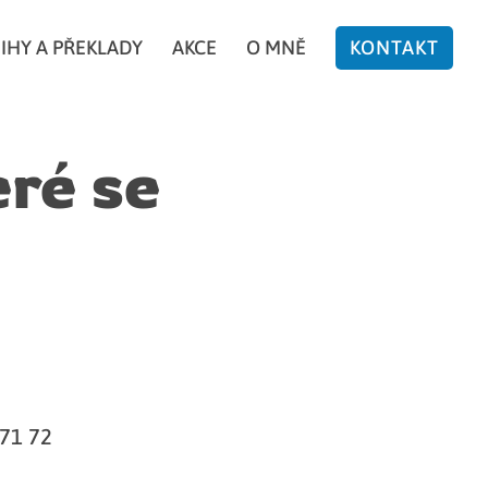
IHY A PŘEKLADY
AKCE
O MNĚ
KONTAKT
ré se
671 72