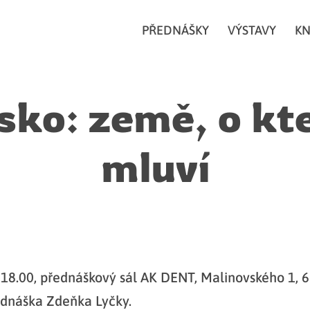
PŘEDNÁŠKY
VÝSTAVY
KN
sko: země, o kte
mluví
18.00, přednáškový sál AK DENT, Malinovského 1, 
ednáška Zdeňka Lyčky.