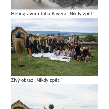
Heliogravura Julia Payera „Nikdy zpět!“
Živý obraz „Nikdy zpět!“