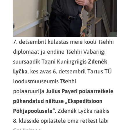
7. detsembril külastas meie kooli Tšehhi
diplomaat ja endine Tšehhi Vabariigi
suursaadik Taani Kuningriigis
Zdeněk
Lyčka
, kes avas 6. detsembril Tartus TÜ
loodusmuuseumis Tšehhi
polaaruurija
Julius Payeri polaarretkele
pühendatud näituse „Ekspeditsioon
Põhjapoolusele“.
Zdeněk Lyčka rääkis
8. klasside õpilastele oma retkest läbi