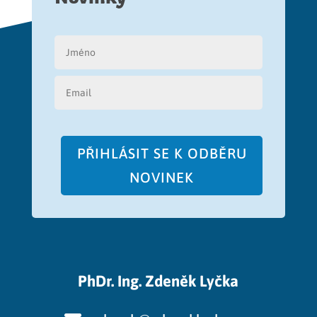
PŘIHLÁSIT SE K ODBĚRU
NOVINEK
PhDr. Ing. Zdeněk Lyčka